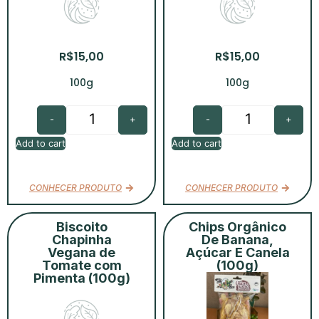
R$
15,00
R$
15,00
100g
100g
-
+
-
+
Add to cart
Add to cart
CONHECER PRODUTO
CONHECER PRODUTO
Biscoito
Chips Orgânico
Chapinha
De Banana,
Vegana de
Açúcar E Canela
Tomate com
(100g)
Pimenta (100g)