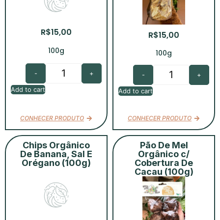
R$
15,00
R$
15,00
100g
100g
-
+
-
+
Add to cart
Add to cart
CONHECER PRODUTO
CONHECER PRODUTO
Chips Orgânico
Pão De Mel
De Banana, Sal E
Orgânico c/
Orégano (100g)
Cobertura De
Cacau (100g)