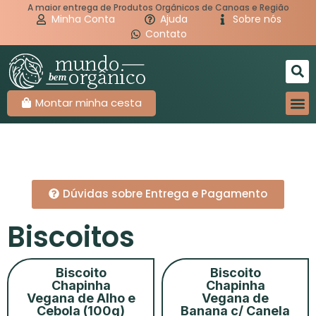
A maior entrega de Produtos Orgânicos de Canoas e Região
Minha Conta
Ajuda
Sobre nós
Contato
Montar minha cesta
Dúvidas sobre Entrega e Pagamento
Biscoitos
Biscoito
Biscoito
Chapinha
Chapinha
Vegana de Alho e
Vegana de
Cebola (100g)
Banana c/ Canela