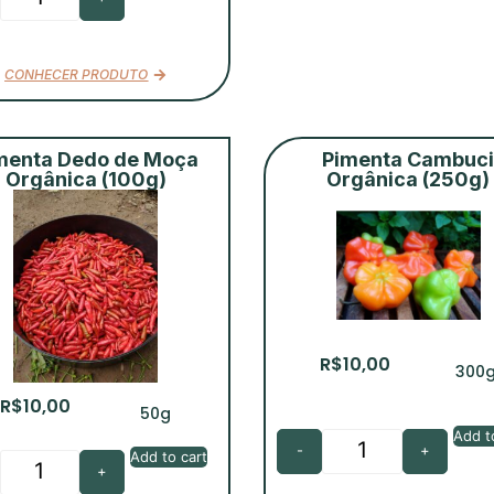
CONHECER PRODUTO
menta Dedo de Moça
Pimenta Cambuc
Orgânica (100g)
Orgânica (250g)
R$
10,00
300
R$
10,00
50g
Add t
-
+
Add to cart
+