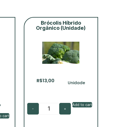
Brócolis Híbrido
Orgânico (Unidade)
R$
13,00
Unidade
o
Add to cart
-
+
o cart