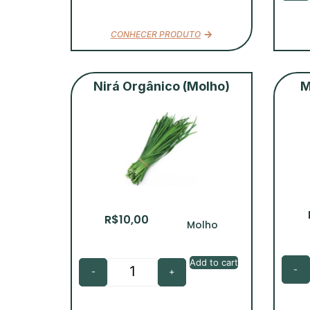
CONHECER PRODUTO
Nirá Orgânico (Molho)
M
R$
10,00
Molho
Add to cart
-
-
+