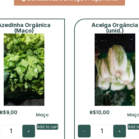
Azedinha Orgânica
Acelga Orgância
(Maço)
(unid.)
R$
9,00
R$
10,00
Maço
Maç
Add to cart
Add t
+
-
+