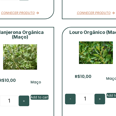
CONHECER PRODUTO
CONHECER PRODUTO
anjerona Orgânica
Louro Orgânico (Ma
(Maço)
R$
10,00
Maç
R$
10,00
Maço
Add t
Add to cart
-
+
+