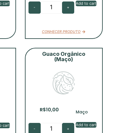
Add to cart
o cart
-
+
CONHECER PRODUTO
Guaco Orgânico
(Maço)
R$
10,00
Maço
g
Add to cart
o cart
-
+