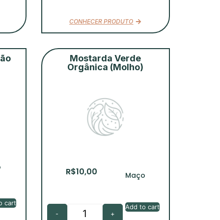
CONHECER PRODUTO
eão
Mostarda Verde
Orgânica (Molho)
o
R$
10,00
Maço
o cart
Add to cart
-
+