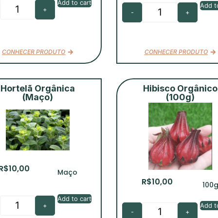
Add to cart
Add t
+
-
+
CONHECER PRODUTO
CONHECER PRODUTO
Hortelã Orgânica
Hibisco Orgânico
(Maço)
(100g)
R$
10,00
Maço
R$
10,00
100
Add to cart
Add t
+
-
+