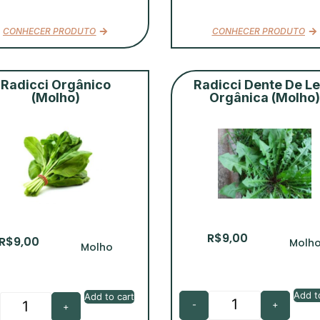
CONHECER PRODUTO
CONHECER PRODUTO
Radicci Orgânico
Radicci Dente De L
(Molho)
Orgânica (Molho)
R$
9,00
R$
9,00
Molh
Molho
Add t
Add to cart
-
+
+