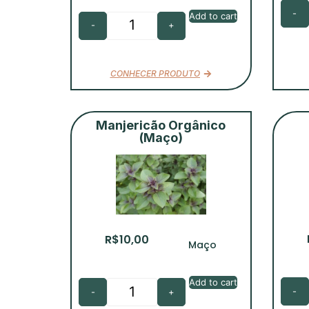
-
Add to cart
-
+
CONHECER PRODUTO
Manjericão Orgânico
(Maço)
R$
10,00
Maço
Add to cart
-
-
+