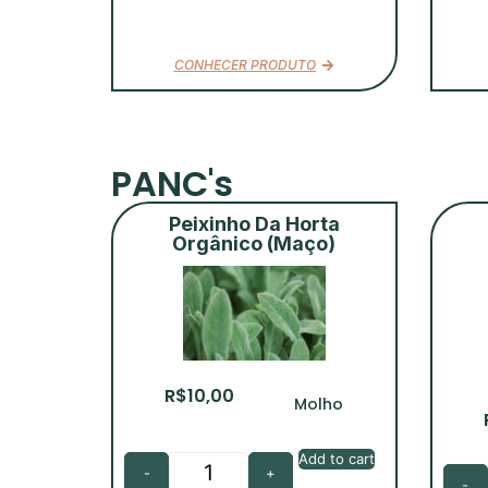
CONHECER PRODUTO
PANC's
Peixinho Da Horta
Orgânico (Maço)
R$
10,00
Molho
Add to cart
-
+
-