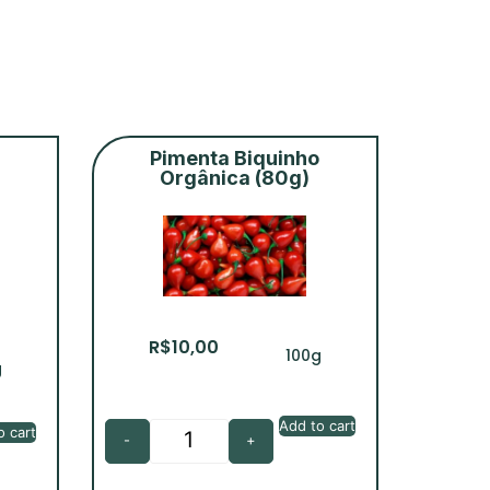
i
Pimenta Biquinho
Orgânica (80g)
R$
10,00
100g
g
Add to cart
o cart
-
+