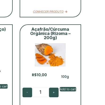
CONHECER PRODUTO
ço)
Açafrão/Cúrcuma
Orgânica (Rizoma –
200g)
o
R$
10,00
100g
o cart
Add to cart
-
+