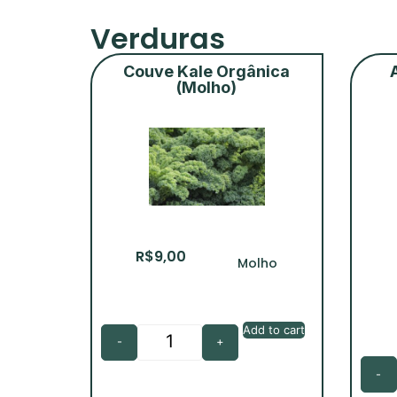
Verduras
Couve Kale Orgânica
(Molho)
R$
9,00
Molho
Add to cart
-
+
-