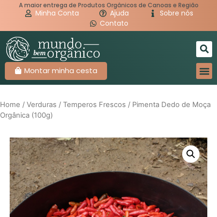
A maior entrega de Produtos Orgânicos de Canoas e Região
Minha Conta
Ajuda
Sobre nós
Contato
Montar minha cesta
Home
/
Verduras
/
Temperos Frescos
/ Pimenta Dedo de Moça
Orgânica (100g)