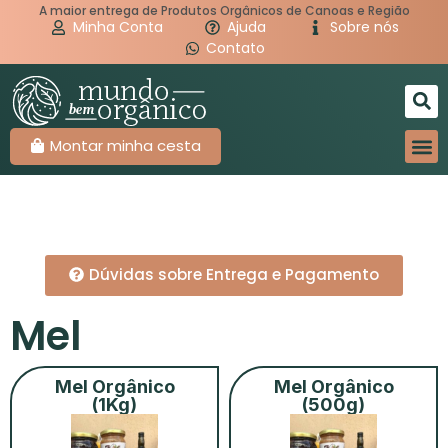
A maior entrega de Produtos Orgânicos de Canoas e Região
Minha Conta
Ajuda
Sobre nós
Contato
Montar minha cesta
Dúvidas sobre Entrega e Pagamento
Mel
Mel Orgânico
Mel Orgânico
(1Kg)
(500g)