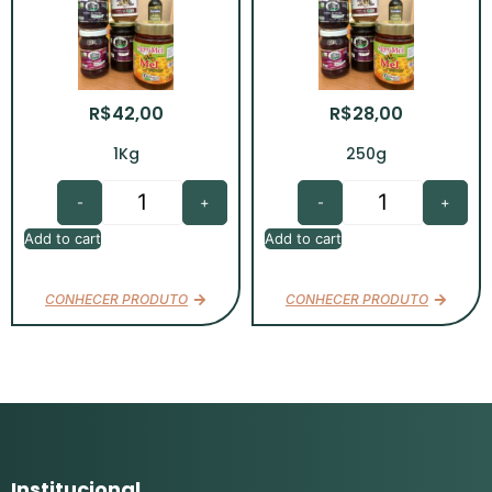
R$
42,00
R$
28,00
1Kg
250g
-
+
-
+
Add to cart
Add to cart
CONHECER PRODUTO
CONHECER PRODUTO
Institucional