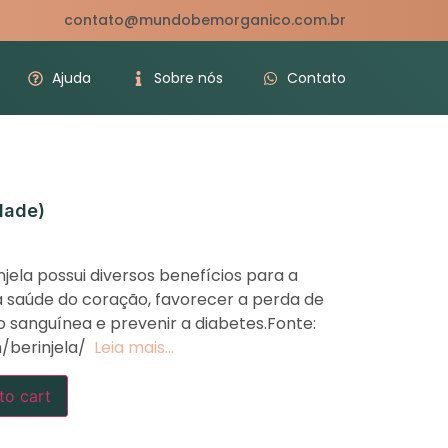
contato@mundobemorganico.com.br
Ajuda
Sobre nós
Contato
dade)
jela possui diversos benefícios para a
a saúde do coração, favorecer a perda de
o sanguínea e prevenir a diabetes.Fonte:
/berinjela/
Leia mais…
to cart