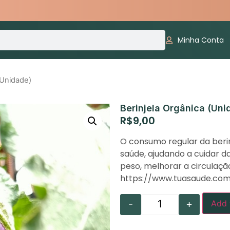
Minha Conta
(Unidade)
Berinjela Orgânica (Uni
R$
9,00
O consumo regular da berin
saúde, ajudando a cuidar d
peso, melhorar a circulaçã
https://www.tuasaude.com
-
+
Add 