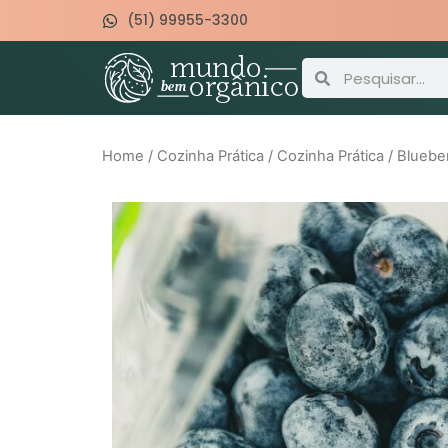
(51) 99955-3300
Home
/
Cozinha Prática
/
Cozinha Prática
/ Blueber