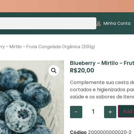
Minha Conta
ry – Mirtilo – Fruta Congelada Orgânica (200g)
Blueberry – Mirtilo – F
R$
20,00
Complemente sua cesta de
cortados e higienizados 
saúde e os sabores de iten
-
+
Add 
Código
2000000000020-2