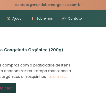
contato@mundobemorganico.com.br
Ajuda
Sobre nós
Contato
ruta Congelada Orgânica (200g)
 compras com a praticidade de itens
para economizar teu tempo mantendo a
s orgânicos e fresquinhos.
Leia mais…
to cart