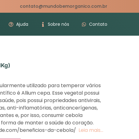
contato@mundobemorganico.com.br
Ajuda
Sobre nós
Contato
1Kg)
ularmente utilizado para temperar vários
tífico é Allium cepa. Esse vegetal possui
saúde, pois possui propriedades antivirais,
as, anti-inflamatórias, anticancerígenas,
antes e, por isso, consumir cebola
 forma de manter a saúde do coração.
ude.com/beneficios-da-cebola/
Leia mais…