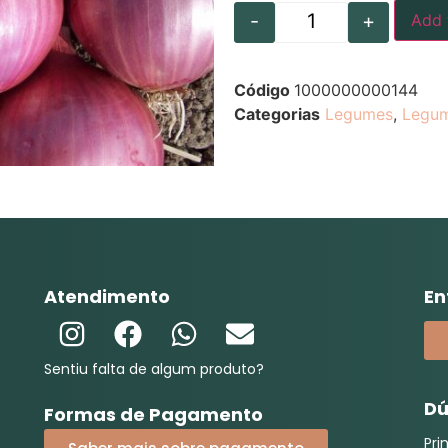
-
+
Add 
Código
1000000000144
Categorias
Legumes
,
Legu
Atendimento
En
Sentiu falta de algum produto?
Dú
Formas de Pagamento
Pri