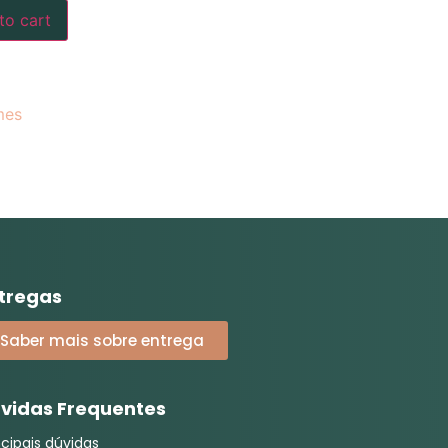
to cart
mes
tregas
Saber mais sobre entrega
vidas Frequentes
ncipais dúvidas