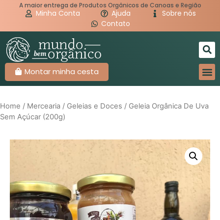
A maior entrega de Produtos Orgânicos de Canoas e Região
Minha Conta
Ajuda
Sobre nós
Contato
Montar minha cesta
Home
/
Mercearia
/
Geleias e Doces
/ Geleia Orgânica De Uva
Sem Açúcar (200g)