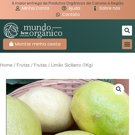
A maior entrega de Produtos Orgânicos de Canoas e Região
Minha Conta
Ajuda
Sobre nós
Contato
Montar minha cesta
Home
/
Frutas
/
Frutas
/ Limão Siciliano (1Kg)