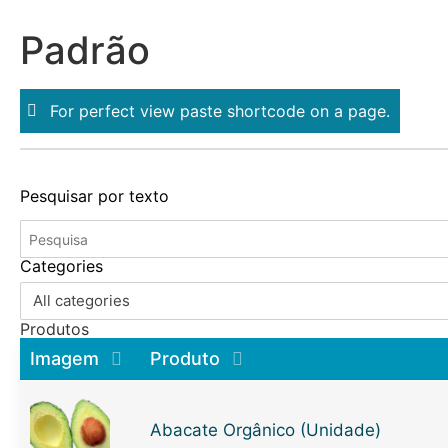
Padrão
For perfect view paste shortcode on a page.
Pesquisar por texto
Categories
All categories
Produtos
Imagem
Produto
Abacate Orgânico (Unidade)