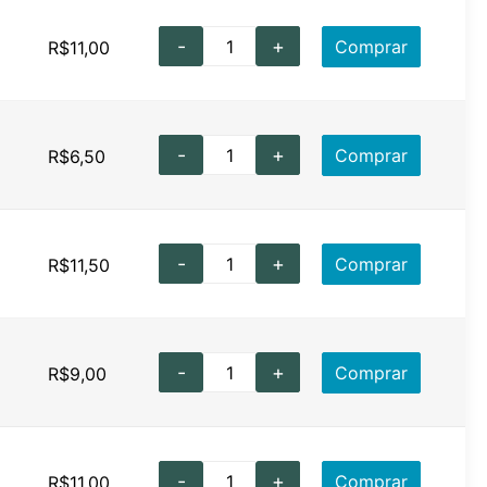
-
+
Comprar
R$
11,00
-
+
Comprar
R$
6,50
-
+
Comprar
R$
11,50
-
+
Comprar
R$
9,00
-
+
Comprar
R$
11,00